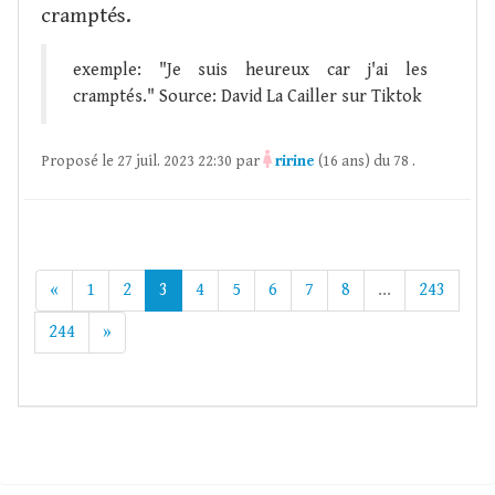
cramptés.
exemple: "Je suis heureux car j'ai les
cramptés." Source: David La Cailler sur Tiktok
Proposé le 27 juil. 2023 22:30 par
ririne
(16 ans) du 78 .
«
1
2
3
4
5
6
7
8
...
243
244
»