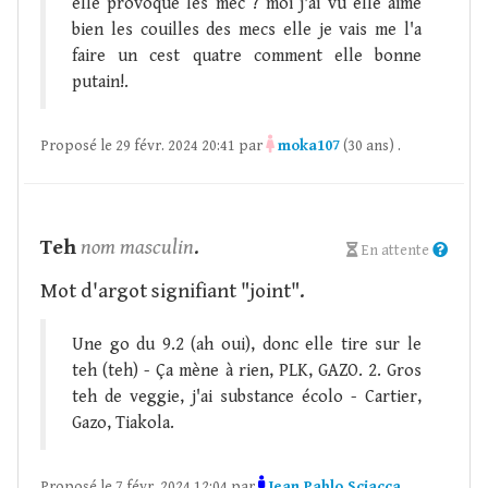
elle provoque les mec ? moi j'ai vu elle aime
bien les couilles des mecs elle je vais me l'a
faire un cest quatre comment elle bonne
putain!.
Proposé le 29 févr. 2024 20:41 par
moka107
(30 ans) .
Teh
nom masculin
.
En attente
Mot d'argot signifiant "joint".
Une go du 9.2 (ah oui), donc elle tire sur le
teh (teh) - Ça mène à rien, PLK, GAZO. 2. Gros
teh de veggie, j'ai substance écolo - Cartier,
Gazo, Tiakola.
Proposé le 7 févr. 2024 12:04 par
Jean Pablo Sciacca