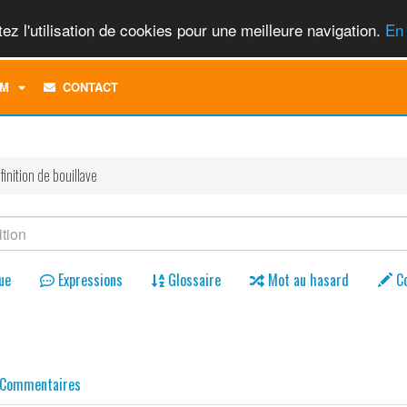
ez l'utilisation de cookies pour une meilleure navigation.
En 
TOGGLE
M
CONTACT
DROPDOWN
MENU
finition de bouillave
ue
Expressions
Glossaire
Mot au hasard
C
Commentaires