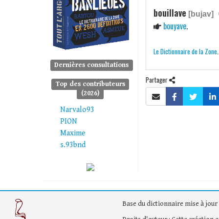
bouillave
[bujav]
bouyave
.
Le Dictionnaire de la Zone
Dernières consultations
Partager
Top des contributeurs
(2026)
Narvalo93
PION
Maxime
s.93bnd
Base du dictionnaire mise à jour 