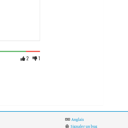
2
1
Anglais
Signaler un bug