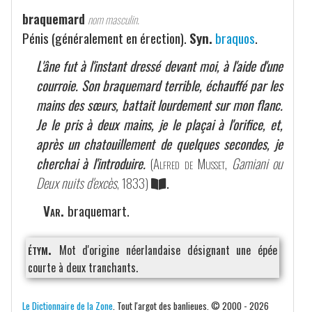
braquemard
nom masculin.
Pénis (généralement en érection).
Syn.
braquos
.
L'âne fut à l'instant dressé devant moi, à l'aide d'une
courroie. Son braquemard terrible, échauffé par les
mains des sœurs, battait lourdement sur mon flanc.
Je le pris à deux mains, je le plaçai à l'orifice, et,
après un chatouillement de quelques secondes, je
cherchai à l'introduire.
(
Alfred de Musset
,
Gamiani ou
Deux nuits d'excès
, 1833)
.
Var.
braquemart.
étym.
Mot d'origine néerlandaise désignant une épée
courte à deux tranchants.
Le Dictionnaire de la Zone
. Tout l'argot des banlieues. © 2000 - 2026