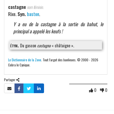
castagne
nom féminin.
Rixe.
Syn.
baston
.
Y a eu de la castagne à la sortie du bahut, le
principal a appelé les keufs !
étym.
Du gascon
castagna
« châtaigne ».
Le Dictionnaire de la Zone
. Tout l'argot des banlieues. © 2000 - 2026
Cobra le Cynique.
Partager
0
0