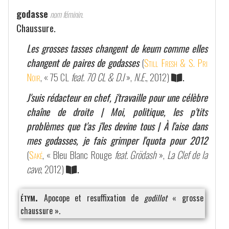
godasse
nom féminin.
Chaussure.
Les grosses tasses changent de keum comme elles
changent de paires de godasses
(
Still Fresh & S. Pri
Noir
, « 75 CL
feat. 70 CL & D.I
»,
N.E.
, 2012)
.
J'suis rédacteur en chef, j'travaille pour une célèbre
chaîne de droite | Moi, politique, les p'tits
problèmes que t'as j'les devine tous | À l'aise dans
mes godasses, je fais grimper l'quota pour 2012
(
Saké
, « Bleu Blanc Rouge
feat. Grödash
»,
La Clef de la
cave
, 2012)
.
étym.
Apocope et resuffixation de
godillot
« grosse
chaussure ».