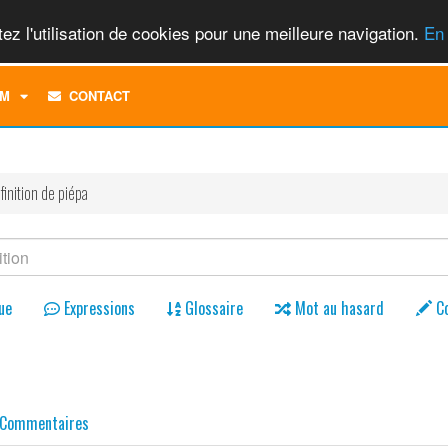
ez l'utilisation de cookies pour une meilleure navigation.
En 
TOGGLE
M
CONTACT
DROPDOWN
MENU
finition de piépa
ue
Expressions
Glossaire
Mot au hasard
C
Commentaires