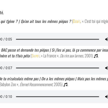
té.
 qui t'gène ? | Qu'on ait tous les mêmes piépas ?
(
Diam's
, « C'est toi qui m'g
 BAC passe et demande tes piépas | Si j'les ai pas, là ça commence par insu
nère et tu t'fais péta
(
Sniper
, « La France »,
Du rire aux larmes
, 2001)
.
e tu m'calculais même pas | On a les mêmes piépas | Mais pas les mêmes 
 Babylon Zoo »,
Éternel Recommencement
, 2005)
.