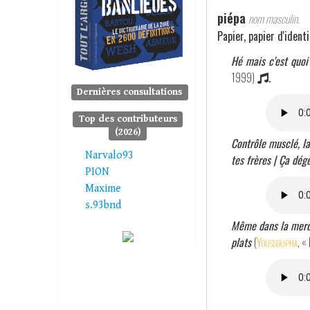
piépa
nom masculin.
Papier, papier d'identi
Hé mais c'est quoi
1999)
.
Dernières consultations
Top des contributeurs
(2026)
Contrôle musclé, la
Narvalo93
tes frères | Ça dégé
PION
Maxime
s.93bnd
Même dans la merd
plats
(
Youssoupha
, «