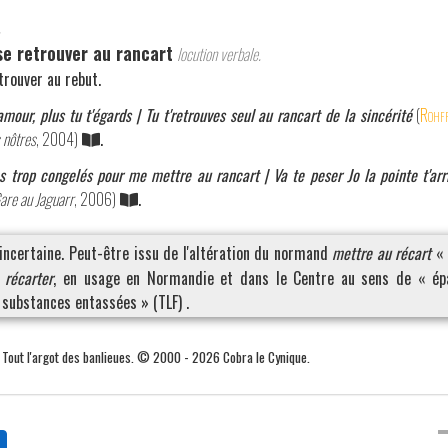
.
 se retrouver au rancart
locution verbale.
trouver au rebut.
amour, plus tu t'égards | Tu t'retrouves seul au rancart de la sincérité
(
Rohf
 nôtres
, 2004)
.
es trop congelés pour me mettre au rancart | Va te peser Jo la pointe t'ar
are au Jaguarr
, 2006)
.
 incertaine. Peut-être issu de l'altération du normand
mettre au récart
« 
e
récarter
, en usage en Normandie et dans le Centre au sens de « épa
substances entassées » (TLF) .
. Tout l'argot des banlieues. © 2000 - 2026 Cobra le Cynique.