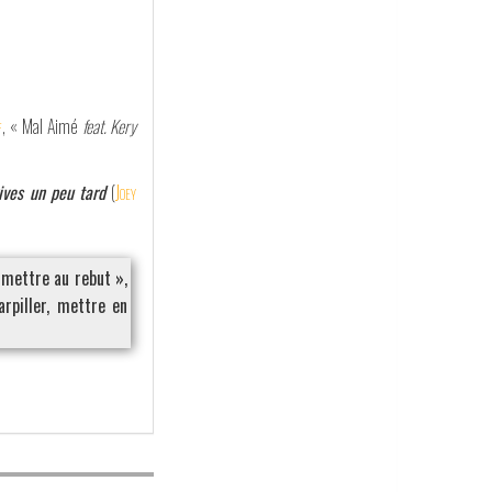
f
, « Mal Aimé
feat. Kery
rives un peu tard
(
Joey
mettre au rebut »,
rpiller, mettre en