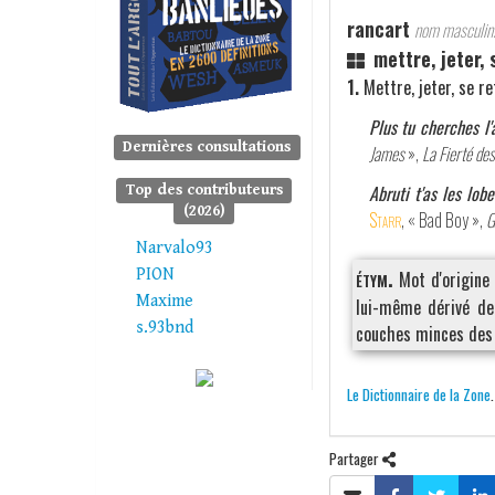
rancart
nom masculin
mettre, jeter,
1.
Mettre, jeter, se re
Plus tu cherches l'
Dernières consultations
James
»,
La Fierté des
Abruti t'as les lob
Top des contributeurs
(2026)
Starr
, « Bad Boy »,
G
Narvalo93
étym.
PION
Mot d'origine
Maxime
lui-même dérivé d
s.93bnd
couches minces des 
Le Dictionnaire de la Zone
Partager