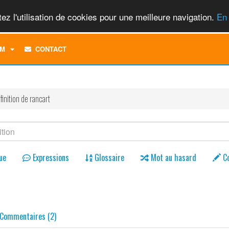
ez l'utilisation de cookies pour une meilleure navigation.
En 
TOGGLE
M
CONTACT
DROPDOWN
MENU
finition de rancart
ue
Expressions
Glossaire
Mot au hasard
C
Commentaires (2)