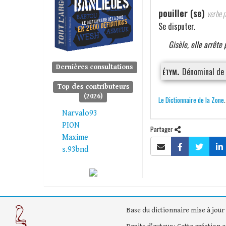
pouiller (se)
verbe p
Se disputer.
Gisèle, elle arrête
Dernières consultations
étym.
Dénominal de
Top des contributeurs
(2026)
Le Dictionnaire de la Zone
Narvalo93
PION
Partager
Maxime
s.93bnd
Base du dictionnaire mise à jour 