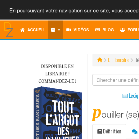
En poursuivant votre navigation sur ce site, vous accept
ACCUEIL
VIDÉOS
BLOG
FORU
Dictionnaire
Dé
DISPONIBLE EN
LIBRAIRIE !
COMMANDEZ-LE !
Lexiq
p
ouiller (se
Définition