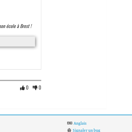
son école à Brest !
0
0
Anglais
Signaler un bug