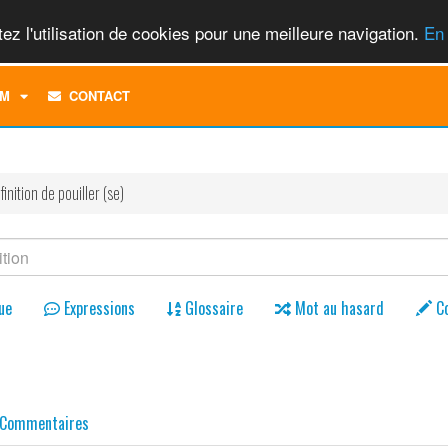
ez l'utilisation de cookies pour une meilleure navigation.
En 
TOGGLE
M
CONTACT
DROPDOWN
MENU
finition de pouiller (se)
ue
Expressions
Glossaire
Mot au hasard
C
)
Commentaires