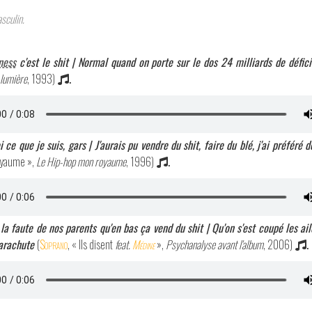
sculin.
ness
c'est le shit | Normal quand on porte sur le dos 24 milliards de défici
lumière
, 1993)
.
 ce que je suis, gars | J'aurais pu vendre du shit, faire du blé, j'ai préféré 
oyaume »,
Le Hip-hop mon royaume
, 1996)
.
t la faute de nos parents qu'en bas ça vend du shit | Qu'on s'est coupé les ai
parachute
(
Soprano
, « Ils disent
feat.
Médine
»,
Psychanalyse avant l'album
, 2006)
.