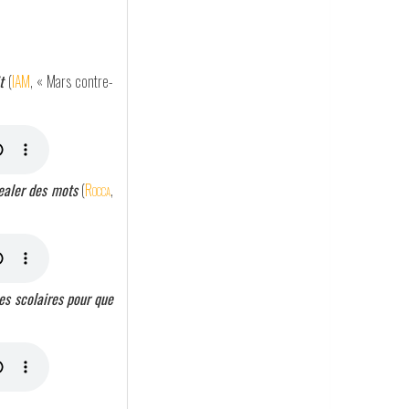
t
(
IAM
, « Mars contre-
dealer des mots
(
Rocca
,
les scolaires pour que