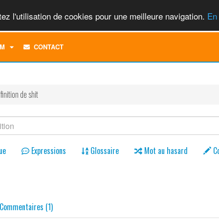
ez l'utilisation de cookies pour une meilleure navigation.
En 
TOGGLE
M
CONTACT
DROPDOWN
MENU
finition de shit
ue
Expressions
Glossaire
Mot au hasard
C
Commentaires (1)