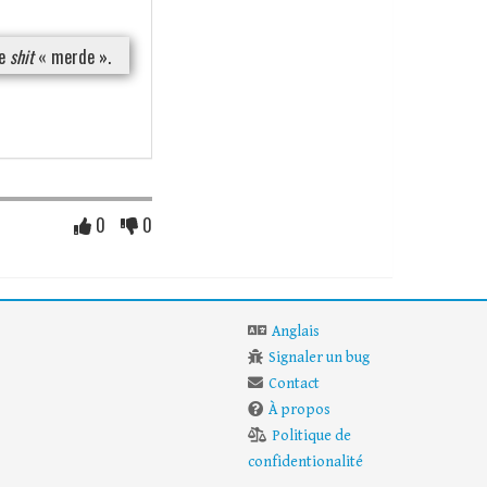
re
shit
« merde ».
0
0
Anglais
Signaler un bug
Contact
À propos
Politique de
confidentionalité