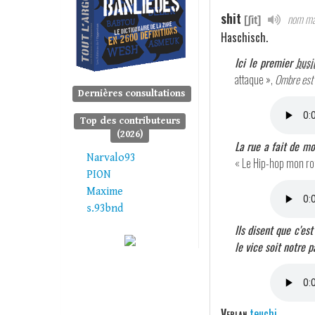
shit
nom ma
[ʃit]
Haschisch.
Ici le premier
busi
attaque »,
Ombre est 
Dernières consultations
Top des contributeurs
(2026)
La rue a fait de moi
Narvalo93
« Le Hip-hop mon r
PION
Maxime
s.93bnd
Ils disent que c'es
le vice soit notre 
Verlan
teuchi
.