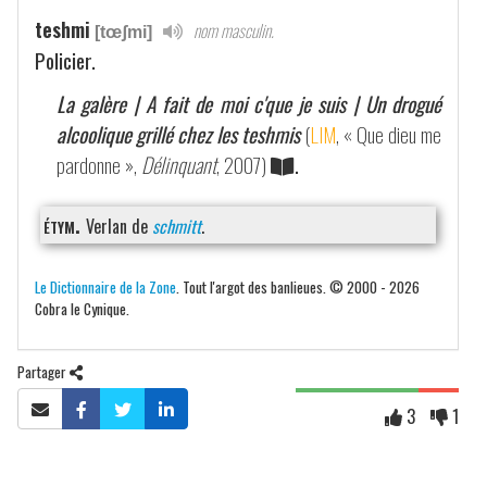
teshmi
nom masculin.
[tœʃmi]
Policier.
La galère | A fait de moi c'que je suis | Un drogué
alcoolique grillé chez les teshmis
(
LIM
, « Que dieu me
pardonne »,
Délinquant
, 2007)
.
étym.
Verlan de
schmitt
.
Le Dictionnaire de la Zone
. Tout l'argot des banlieues. © 2000 - 2026
Cobra le Cynique.
Partager
3
1