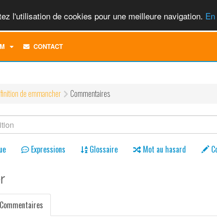
ez l'utilisation de cookies pour une meilleure navigation.
En 
TOGGLE
M
CONTACT
DROPDOWN
MENU
finition de emmancher
Commentaires
ue
Expressions
Glossaire
Mot au hasard
C
r
Commentaires