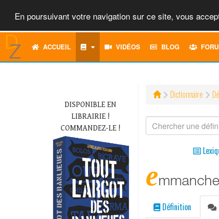
En poursuivant votre navigation sur ce site, vous accept
ACCUEIL
VIDÉOS
BLOG
FORU
Dictionnaire
Dé
DISPONIBLE EN
LIBRAIRIE !
COMMANDEZ-LE !
Lexiq
e
mmanche
Définition