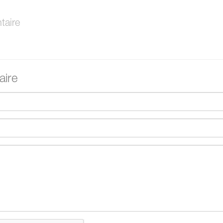
aire
ire