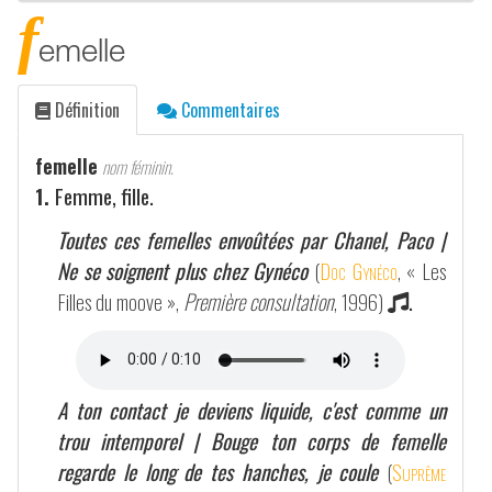
f
emelle
Définition
Commentaires
femelle
nom féminin.
1.
Femme, fille.
Toutes ces femelles envoûtées par Chanel, Paco |
Ne se soignent plus chez Gynéco
(
Doc Gynéco
, « Les
Filles du moove »,
Première consultation
, 1996)
.
A ton contact je deviens liquide, c'est comme un
trou intemporel | Bouge ton corps de femelle
regarde le long de tes hanches, je coule
(
Suprême