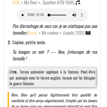
NTM
, « Ma Benz »,
Suprême NTM
, 1998)
.
Pas d'arrachage de sacs car je ne m'attaque pas aux
femelles
(
Booba
, « Ma couleur »,
Lunatic
, 2010)
.
2.
Copine, petite amie.
Tu bouges ce soir ? — Non, j'm'occupe de ma
femelle !
étym.
Terme animalier appliqué à la femme. Peut-être
par analogie avec le terme anglais
female
qui lui désigne
le genre féminin.
Rem. Bien qu'il puisse légitimement être qualifié de
machiste et être perçu négativement, l'emploi par les jeunes
de ce terme n'est pas nécessairement péjoratif et peut être