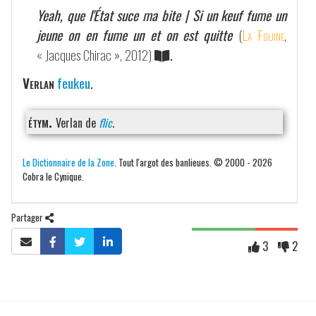
Yeah, que l'État suce ma bite | Si un keuf fume un
jeune on en fume un et on est quitte
(
La Fouine
,
« Jacques Chirac », 2012)
.
Verlan
feukeu
.
étym.
Verlan de
flic
.
Le Dictionnaire de la Zone
. Tout l'argot des banlieues. © 2000 - 2026
Cobra le Cynique.
Partager
3
2