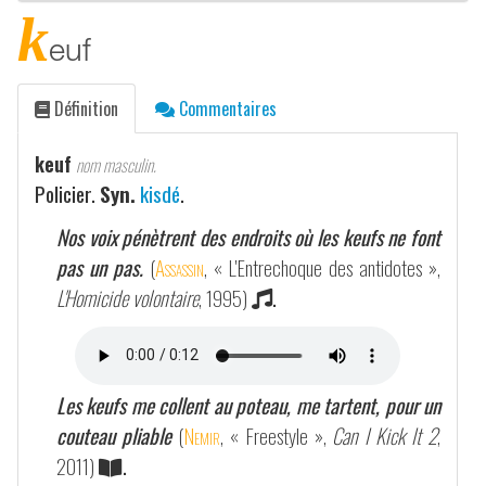
k
euf
Définition
Commentaires
keuf
nom masculin.
Policier.
Syn.
kisdé
.
Nos voix pénètrent des endroits où les keufs ne font
pas un pas.
(
Assassin
, « L'Entrechoque des antidotes »,
L'Homicide volontaire
, 1995)
.
Les keufs me collent au poteau, me tartent, pour un
couteau pliable
(
Nemir
, « Freestyle »,
Can I Kick It 2
,
2011)
.