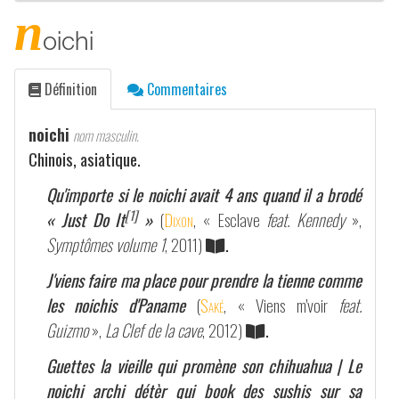
n
oichi
Définition
Commentaires
noichi
nom masculin.
Chinois, asiatique.
Qu'importe si le noichi avait 4 ans quand il a brodé
[1]
« Just Do It
»
(
Dixon
, « Esclave
feat. Kennedy
»,
Symptômes volume 1
, 2011)
.
J'viens faire ma place pour prendre la tienne comme
les noichis d'Paname
(
Saké
, « Viens m'voir
feat.
Guizmo
»,
La Clef de la cave
, 2012)
.
Guettes la vieille qui promène son chihuahua | Le
noichi archi détèr qui book des sushis sur sa