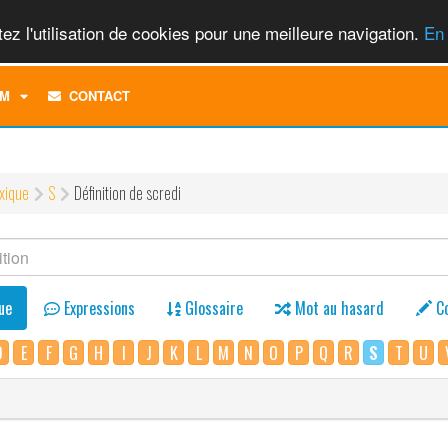
ez l'utilisation de cookies pour une meilleure navigation.
En 
TOGGLE
M
CONTACT
DROPDOWN
MENU
xique
S
Définition de scredi
ue
Expressions
Glossaire
Mot au hasard
C
D
E
F
G
H
I
J
K
L
M
N
O
P
Q
R
S
T
U