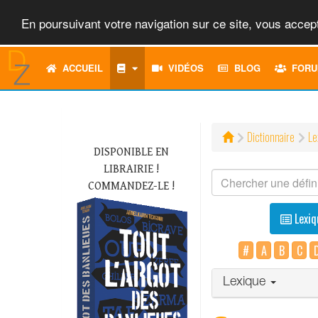
En poursuivant votre navigation sur ce site, vous accept
ACCUEIL
VIDÉOS
BLOG
FORU
Dictionnaire
Le
DISPONIBLE EN
LIBRAIRIE !
COMMANDEZ-LE !
Lexiq
#
A
B
C
Lexique