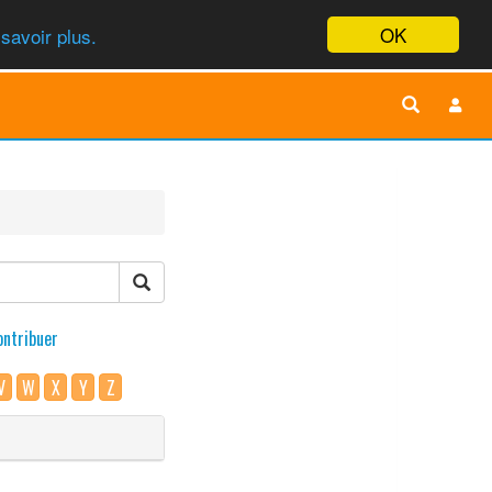
OK
savoir plus.
ontribuer
V
W
X
Y
Z