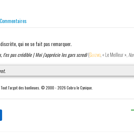
Commentaires
 discrète, qui ne se fait pas remarquer.
, t'es pas crédible | Moi j'apprécie les gars scredi
(
Guizmo
, « Le Meilleur »,
Nor
ret
.
. Tout l'argot des banlieues. © 2000 - 2026 Cobra le Cynique.