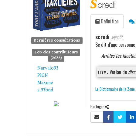
s
credi
Définition
scredi
adjectif.
Dernières consultations
Se dit d'une personne
Top des contributeurs
Arrêtes tes facéties
(2026)
Narvalo93
étym.
Verlan de
disc
PION
Maxime
Le Dictionnaire de la Zone
s.93bnd
Partager