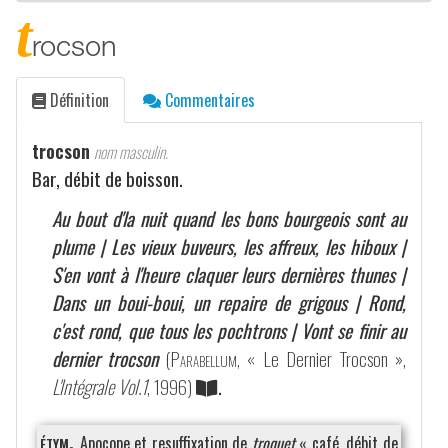
t
rocson
Définition
Commentaires
trocson
nom masculin.
Bar, débit de boisson.
Au bout d'la nuit quand les bons bourgeois sont au
plume | Les vieux buveurs, les affreux, les hiboux |
S'en vont à l'heure claquer leurs dernières thunes |
Dans un boui-boui, un repaire de grigous | Rond,
c'est rond, que tous les pochtrons | Vont se finir au
dernier trocson
(
Parabellum
, « Le Dernier Trocson »,
L'Intégrale Vol.1
, 1996)
.
étym.
Apocope et resuffixation de
troquet
« café, débit de