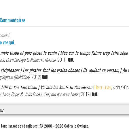
)
Commentaires
ominal.
e vesqui
.
 mais tésau et puis pésto le venin | Mec sur le tempo j'aime trop faire zépo 
-zer, Deen burbigo & Nekfeu
»,
Normal
, 2011)
.
stripteases | Les pirates font les vraies choses | Ils veulent se vessau, | Au 
plégique (Réédition)
, 2012)
.
s bibi tu t'es fais tésau | Y'avais les keufs tu t'es vessau
(
Hayce Lemsi
, « titre>O
, Leso, Papis & Volts Face
»,
Un petit pas pour Lemsi
, 2012)
.
er
.
. Tout l'argot des banlieues. © 2000 - 2026 Cobra le Cynique.