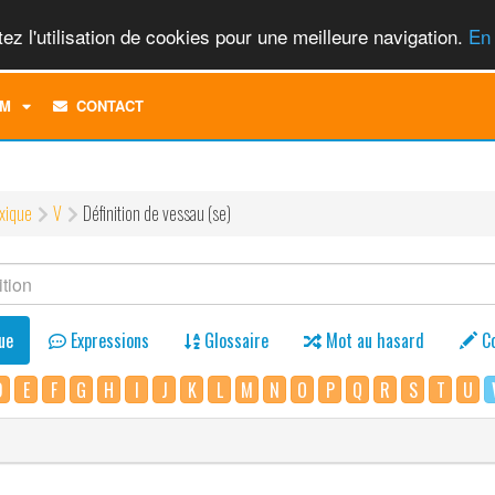
ez l'utilisation de cookies pour une meilleure navigation.
En 
TOGGLE
M
CONTACT
DROPDOWN
MENU
xique
V
Définition de vessau (se)
ue
Expressions
Glossaire
Mot au hasard
C
D
E
F
G
H
I
J
K
L
M
N
O
P
Q
R
S
T
U