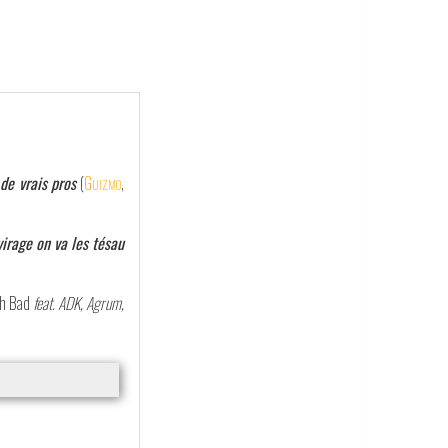
de vrais pros
(
Guizmo
,
virage on va les tésau
ch Bad
feat. ADK, Agrum,