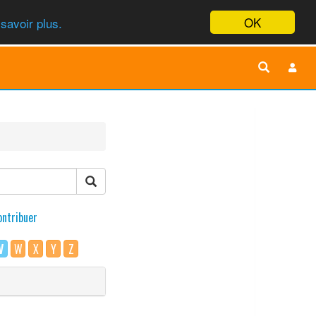
OK
savoir plus.
ontribuer
V
W
X
Y
Z