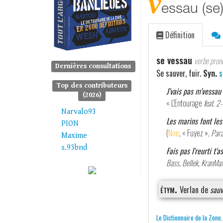
v
essau (se
Définition
se vessau
verbe pron
Dernières consultations
Se sauver, fuir.
Syn.
s
Top des contributeurs
J'vais pas m'vessau
(2026)
« L'Entourage
feat. 2
Narvalo93
Les marins font les 
PION
(
Niro
, « Fuyez »,
Para
Maxime
s.93bnd
Fais pas l'reurti t'a
Bass, Bellek, KranMax
étym.
Verlan de
sauv
Le Dictionnaire de la Zone