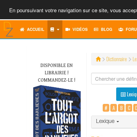
En poursuivant votre navigation sur ce site, vous accept
ACCUEIL
VIDÉOS
BLOG
FORU
Dictionnaire
Le
DISPONIBLE EN
LIBRAIRIE !
COMMANDEZ-LE !
Lexiq
#
A
B
C
Lexique