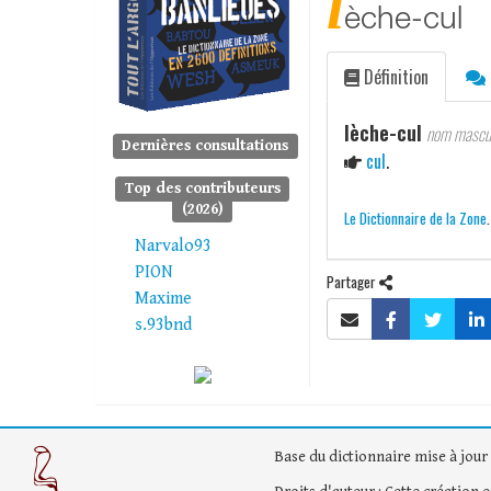
l
èche-cul
Définition
lèche-cul
nom mascul
Dernières consultations
cul
.
Top des contributeurs
(2026)
Le Dictionnaire de la Zone
Narvalo93
PION
Partager
Maxime
s.93bnd
Base du dictionnaire mise à jour 