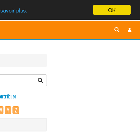
OK
savoir plus.
ontribuer
W
Y
Z