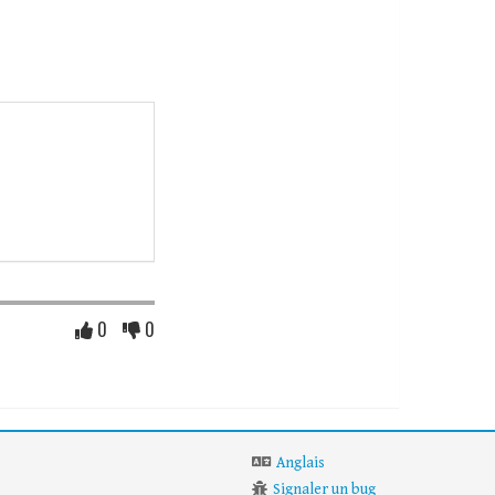
0
0
Anglais
Signaler un bug