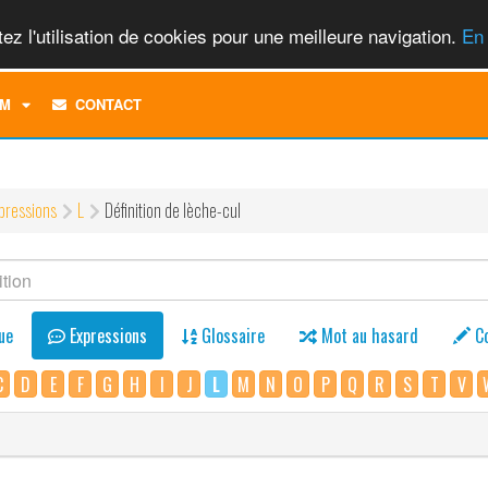
ez l'utilisation de cookies pour une meilleure navigation.
En 
TOGGLE
M
CONTACT
DROPDOWN
MENU
pressions
L
Définition de lèche-cul
ue
Expressions
Glossaire
Mot au hasard
C
C
D
E
F
G
H
I
J
L
M
N
O
P
Q
R
S
T
V