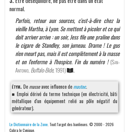
3.
Être déséquilibré, ne pas être dans un état
normal.
Parfois, retour aux sources, c'est-à-dire chez la
vieille Martha, à Lyon. Se mettent à picoler et ce qui
doit arriver arrive : un soir, Jess file une praline dans
le cigare de Standley, son jumeau. Drame ! Le gus
n'en meurt pas, mais il est complètement à la masse
et on l'enferme à l'hospice. Fin du numéro !
(
San-
Antonio
,
Buffalo-Bide
, 1991)
.
étym.
De
masse
avec influence de
mastoc
.
■ Emploi dérivé du terme technique (en électricité, bâti
métallique d'un équipement relié au pôle négatif du
générateur).
Le Dictionnaire de la Zone
. Tout l'argot des banlieues. © 2000 - 2026
Cobra le Cynique.