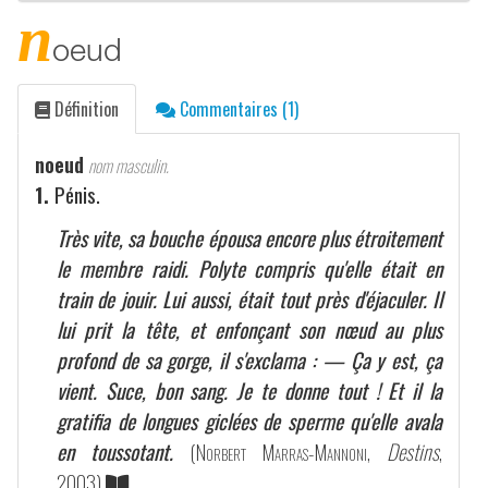
n
oeud
Définition
Commentaires (1)
noeud
nom masculin.
1.
Pénis.
Très vite, sa bouche épousa encore plus étroitement
le membre raidi. Polyte compris qu'elle était en
train de jouir. Lui aussi, était tout près d'éjaculer. Il
lui prit la tête, et enfonçant son nœud au plus
profond de sa gorge, il s'exclama : — Ça y est, ça
vient. Suce, bon sang. Je te donne tout ! Et il la
gratifia de longues giclées de sperme qu'elle avala
en toussotant.
(
Norbert Marras-Mannoni
,
Destins
,
2003)
.