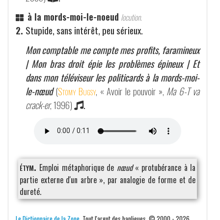
à la mords-moi-le-noeud
locution.
2.
Stupide, sans intérêt, peu sérieux.
Mon comptable me compte mes profits, faramineux
| Mon bras droit épie les problèmes épineux | Et
dans mon téléviseur les politicards à la mords-moi-
le-nœud
(
Stomy Bugsy
, « Avoir le pouvoir »,
Ma 6-T va
crack-er
, 1996)
.
étym.
Emploi métaphorique de
nœud
« protubérance à la
partie externe d'un arbre », par analogie de forme et de
dureté.
Le Dictionnaire de la Zone
. Tout l'argot des banlieues. © 2000 - 2026