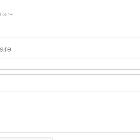
aire
ire