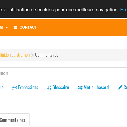
ez l'utilisation de cookies pour une meilleure navigation.
En 
TOGGLE
M
CONTACT
DROPDOWN
MENU
finition de stremon
Commentaires
ue
Expressions
Glossaire
Mot au hasard
C
Commentaires