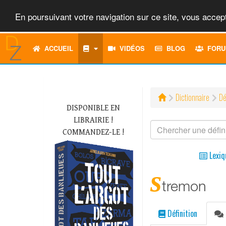
En poursuivant votre navigation sur ce site, vous accept
ACCUEIL
VIDÉOS
BLOG
FORU
Dictionnaire
Dé
DISPONIBLE EN
LIBRAIRIE !
COMMANDEZ-LE !
Lexiq
s
tremon
Définition