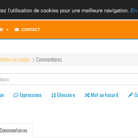
ez l'utilisation de cookies pour une meilleure navigation.
En 
TOGGLE
M
CONTACT
DROPDOWN
MENU
finition de tringler
Commentaires
ue
Expressions
Glossaire
Mot au hasard
C
Commentaires