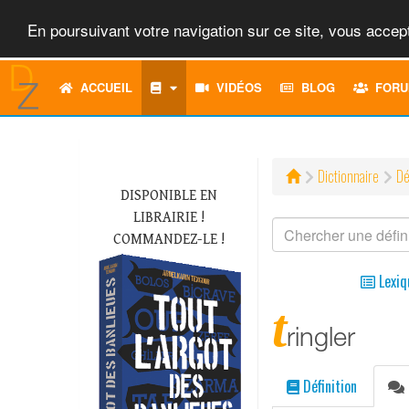
En poursuivant votre navigation sur ce site, vous accept
ACCUEIL
VIDÉOS
BLOG
FORU
Dictionnaire
Dé
DISPONIBLE EN
LIBRAIRIE !
COMMANDEZ-LE !
Lexiq
t
ringler
Définition