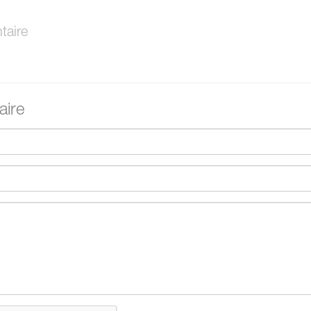
aire
ire