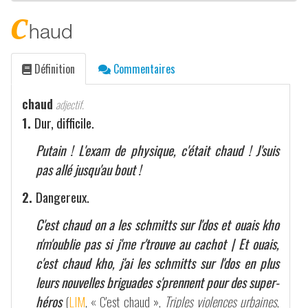
c
haud
Définition
Commentaires
chaud
adjectif.
1.
Dur, difficile.
Putain ! L'exam de physique, c'était chaud ! J'suis
pas allé jusqu'au bout !
2.
Dangereux.
C'est chaud on a les schmitts sur l'dos et ouais kho
n'm'oublie pas si j'me r'trouve au cachot | Et ouais,
c'est chaud kho, j'ai les schmitts sur l'dos en plus
leurs nouvelles briguades s'prennent pour des super-
héros
(
LIM
, « C'est chaud »,
Triples violences urbaines
,