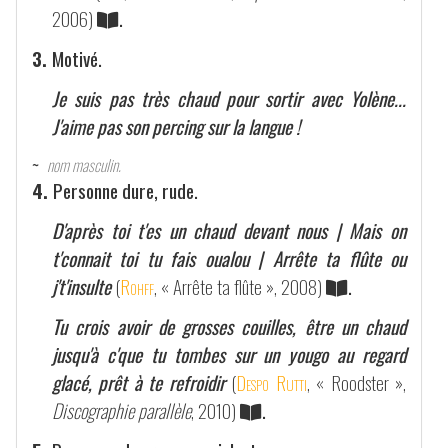
2006)
.
3.
Motivé.
Je suis pas très chaud pour sortir avec Yolène...
J'aime pas son percing sur la langue !
~
nom masculin.
4.
Personne dure, rude.
D'après toi t'es un chaud devant nous | Mais on
t'connait toi tu fais oualou | Arrête ta flûte ou
j't'insulte
(
Rohff
, « Arrête ta flûte », 2008)
.
Tu crois avoir de grosses couilles, être un chaud
jusqu'à c'que tu tombes sur un yougo au regard
glacé, prêt à te refroidir
(
Despo Rutti
, « Roodster »,
Discographie parallèle
, 2010)
.