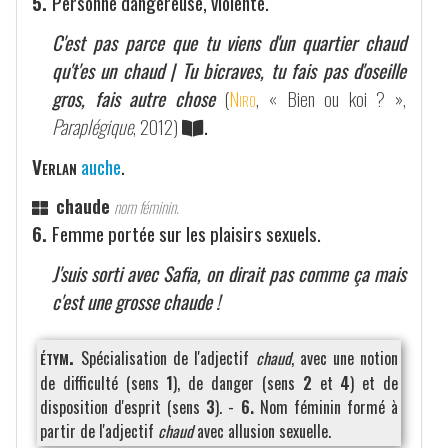
5.
Personne dangereuse, violente.
C'est pas parce que tu viens d'un quartier chaud
qu't'es un chaud | Tu bicraves, tu fais pas d'oseille
gros, fais autre chose
(
Niro
, « Bien ou koi ? »,
Paraplégique
, 2012)
.
Verlan
auche
.
chaude
nom féminin.
6.
Femme portée sur les plaisirs sexuels.
J'suis sorti avec Safia, on dirait pas comme ça mais
c'est une grosse chaude !
étym.
Spécialisation de l'adjectif
chaud
, avec une notion
de difficulté (sens
1
), de danger (sens
2
et
4
) et de
disposition d'esprit (sens
3
). -
6.
Nom féminin formé à
partir de l'adjectif
chaud
avec allusion sexuelle.