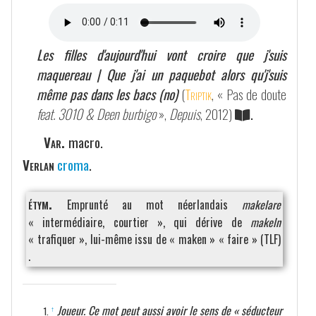
Les filles d'aujourd'hui vont croire que j'suis
maquereau | Que j'ai un paquebot alors qu'j'suis
même pas dans les bacs (no)
(
Triptik
, « Pas de doute
feat. 3010 & Deen burbigo
»,
Depuis
, 2012)
.
Var.
macro.
Verlan
croma
.
étym.
Emprunté au mot néerlandais
makelare
« intermédiaire, courtier », qui dérive de
makeln
« trafiquer », lui-même issu de « maken » « faire » (TLF)
.
Joueur. Ce mot peut aussi avoir le sens de « séducteur
↑