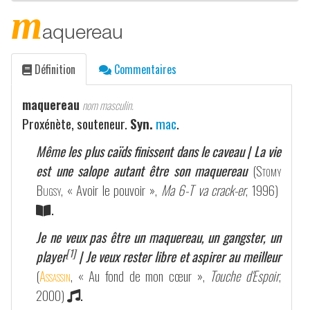
m
aquereau
Définition
Commentaires
maquereau
nom masculin.
Proxénète, souteneur.
Syn.
mac
.
Même les plus caïds finissent dans le caveau | La vie
est une salope autant être son maquereau
(
Stomy
Bugsy
, « Avoir le pouvoir »,
Ma 6-T va crack-er
, 1996)
.
Je ne veux pas être un maquereau, un gangster, un
[1]
player
| Je veux rester libre et aspirer au meilleur
(
Assassin
, « Au fond de mon cœur »,
Touche d'Espoir
,
2000)
.