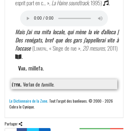
esprit part en c… »,
La Haine soundtrack
, 1995)
.
Mais j'ai ma mifa locale, qui mène la vie d'alloca |
Des renégats, bref que des gars j'appellerai vite à
l'occase
(
Lomepal
, « Singe de rue »,
20 mesures
, 2011)
.
Var.
millefa.
étym.
Verlan de
famille
.
Le Dictionnaire de la Zone
. Tout l'argot des banlieues. © 2000 - 2026
Cobra le Cynique.
Partager