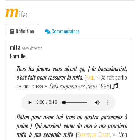
m
ifa
Définition
Commentaires
mifa
nom féminin.
Famille.
Tous les jeunes vous diront ça, | le baccalauréat,
c'est fait pour rassurer la mifa.
(
Fabe
, « Ça fait partie
de mon passé »,
Befa surprend ses frères
, 1995)
.
Béton pour avoir tué trois ou quatre personnes à
peine | Qui auraient voulu du mal à ma première
mifa à ma seconde mifa
(
Expression Direkt
, « Mon