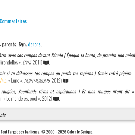
Commentaires
s parents.
Syn.
darons
.
'être avec ses rempes devant l'école | Époque la honte, de prendre une méc
 Hirondelles »,
OVNI
, 2011)
.
oir si tu délaisses tes rempes ou perds tes repères | Ouais refré pépère… 
Vald
, « Lune »,
NQNTMQMQMB
, 2012)
.
l rangées, j'confonds rêves et espérances | Et mes rempes m'ont dit «
t
, « Le monde est cool », 2012)
.
nts
.
. Tout l'argot des banlieues. © 2000 - 2026 Cobra le Cynique.