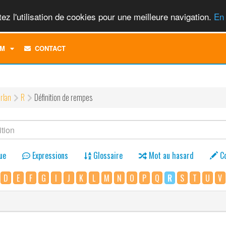
ez l'utilisation de cookies pour une meilleure navigation.
En 
TOGGLE
M
CONTACT
DROPDOWN
MENU
rlan
R
Définition de rempes
ue
Expressions
Glossaire
Mot au hasard
C
D
E
F
G
I
J
K
L
M
N
O
P
Q
R
S
T
U
V