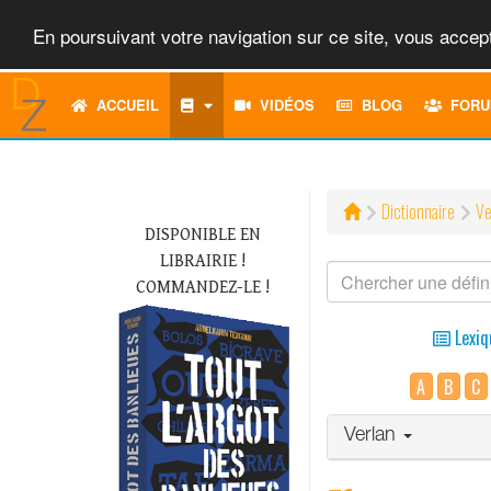
En poursuivant votre navigation sur ce site, vous accept
ACCUEIL
VIDÉOS
BLOG
FORU
Dictionnaire
Ve
DISPONIBLE EN
LIBRAIRIE !
COMMANDEZ-LE !
Lexiq
A
B
C
Verlan