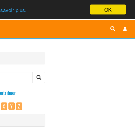
OK
savoir plus.
ontribuer
X
Y
Z