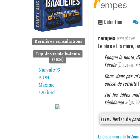
r
empes
Définition
rempes
nom pluriel.
Dernières consultations
Le père et la mère, le
Top des contributeurs
Époque la honte, d
(2026)
l'école
(
Odezenne
, «
Narvalo93
Donc viens pas m'v
PION
caisse de retraite
(
Maxime
s.93bnd
J'ai les idées ma
l'échéance »
(
Jim-Se
étym.
Verlan de
pare
Le Dictionnaire de la Zone