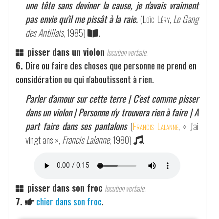
une tête sans deviner la cause, je n'avais vraiment
pas envie qu'il me pissât à la raie.
(
Loïc Léry
,
Le Gang
des Antillais
, 1985)
.
pisser dans un violon
locution verbale.
6.
Dire ou faire des choses que personne ne prend en
considération ou qui n'aboutissent à rien.
Parler d'amour sur cette terre | C'est comme pisser
dans un violon | Personne n'y trouvera rien à faire | A
part faire dans ses pantalons
(
Francis Lalanne
, « J'ai
vingt ans »,
Francis Lalanne
, 1980)
.
pisser dans son froc
locution verbale.
7.
chier dans son froc
.