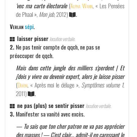
'vec ma carte électorale
(
Alpha Wann
, « Les Pensées
de Phaal »,
Mon job
, 2012)
.
Verlan
sépi
.
laisser pisser
locution verbale.
2.
Ne pas tenir compte de qqch, ne pas se
préoccuper de qqch.
Mais dans cette jungle des milliers s'perdent | Et
j'dois y vivre ou devenir expert, alors je laisse pisser
(
Dixon
, « Après moi le déluge »,
Symptômes volume 1
,
2011)
.
ne pas (plus) se sentir pisser
locution verbale.
3.
Manifester sa vanité avec excès.
— Tu sais que ton cher patron ne va pas apprécier
des masses ! — C'est clair… admit-il en caressant le