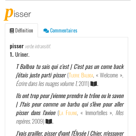
p
isser
Définition
Commentaires
pisser
verbe intransitif.
1.
Uriner.
T Balboa tu sais qui c'est | C'est pas un come back
j'étais juste parti pisser
(
Tuerie Balboa
, « Welcome »,
Écrire dans les nuages volume 1
, 2011)
.
Ils ont trop peur j'vienne prendre le trône ou le savon
| J'fais peur comme un barbu qui s'lève pour aller
pisser dans l'avion
(
La Fouine
, « Immortelles »,
Mes
repères
, 2009)
.
J'vais grailler, pisser d'vant l'Élysée | Chier, m'essuyer