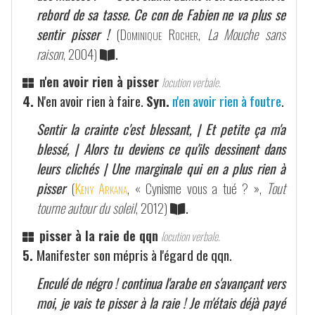
rebord de sa tasse. Ce con de Fabien ne va plus se
sentir pisser !
(
Dominique Rocher
,
La Mouche sans
raison
, 2004)
.
n'en avoir rien à pisser
locution verbale.
4.
N'en avoir rien à faire.
Syn.
n'en avoir rien à foutre
.
Sentir la crainte c'est blessant, | Et petite ça m'a
blessé, | Alors tu deviens ce qu'ils dessinent dans
leurs clichés | Une marginale qui en a plus rien à
pisser
(
Keny Arkana
, « Cynisme vous a tué ? »,
Tout
tourne autour du soleil
, 2012)
.
pisser à la raie de qqn
locution verbale.
5.
Manifester son mépris à l'égard de qqn.
Enculé de négro ! continua l'arabe en s'avançant vers
moi, je vais te pisser à la raie ! Je m'étais déjà payé