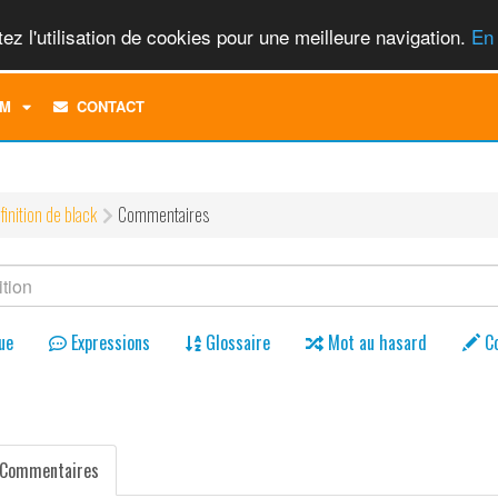
ez l'utilisation de cookies pour une meilleure navigation.
En 
TOGGLE
M
CONTACT
DROPDOWN
MENU
finition de black
Commentaires
ue
Expressions
Glossaire
Mot au hasard
C
Commentaires