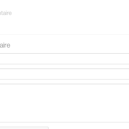
aire
ire