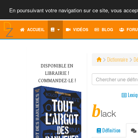
En poursuivant votre navigation sur ce site, vous accept
ACCUEIL
VIDÉOS
BLOG
FORU
Dictionnaire
Dé
DISPONIBLE EN
LIBRAIRIE !
COMMANDEZ-LE !
Lexiq
b
lack
Définition