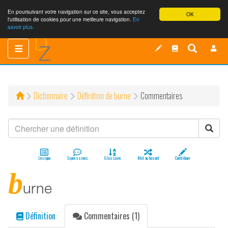
En poursuivant votre navigation sur ce site, vous acceptez
OK
l'utilisation de cookies pour une meilleure navigation.
En
savoir plus.
Toggle
Toggle
navigation
navigation
Dictionnaire
Définition de burne
Commentaires
Lexique
Expressions
Glossaire
Mot au hasard
Contribuer
b
urne
Définition
Commentaires (1)