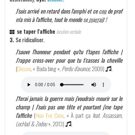
J'suis arrivé en retard dans l'amphi et ce
con
de prof
m'a mis à l'affiche, tout le monde
se marrait
!
se taper l'affiche
locution verbale.
3.
Se ridiculiser.
J'sauve l'honneur pendant qu'tu t'tapes l'affiche |
J'rappe cross-over pour que tu t'casses la cheville
(
Orelsan
, « Bada bing »,
Perdu d'avance
, 2009)
.
J'ferai jamais la guerre mais j'voudrais mourir sur le
champ | J'suis pas une tête et pourtant j'me tape
l'affiche
(
High Five Crew
, « À part ça
feat. Assassam,
LecHad & Zedeu
», 2013)
.