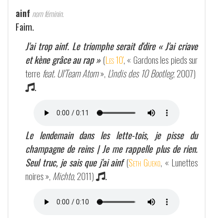
ainf
nom féminin.
Faim.
J'ai trop ainf. Le triomphe serait d'dire « J'ai criave
et kène grâce au rap »
(
Les 10'
, « Gardons les pieds sur
terre
feat. Ul'Team Atom
»,
L'indis des 10 Bootleg
, 2007)
.
Le lendemain dans les lette-tois, je pisse du
champagne de reins | Je me rappelle plus de rien.
Seul truc, je sais que j'ai ainf
(
Seth Gueko
, « Lunettes
noires »,
Michto
, 2011)
.