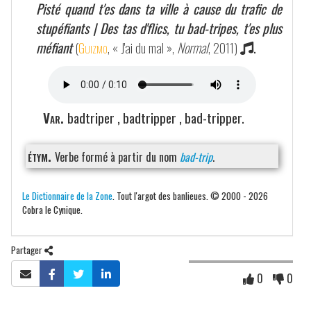
Pisté quand t'es dans ta ville à cause du trafic de
stupéfiants | Des tas d'flics, tu bad-tripes, t'es plus
méfiant
(
Guizmo
, « J'ai du mal »,
Normal
, 2011)
.
Var.
badtriper , badtripper , bad-tripper.
étym.
Verbe formé à partir du nom
bad-trip
.
Le Dictionnaire de la Zone
. Tout l'argot des banlieues. © 2000 - 2026
Cobra le Cynique.
Partager
0
0