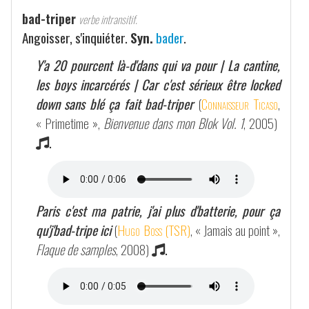
bad-triper
verbe intransitif.
Angoisser, s'inquiéter.
Syn.
bader
.
Y'a 20 pourcent là-d'dans qui va pour | La cantine,
les boys incarcérés | Car c'est sérieux être locked
down sans blé ça fait bad-triper
(
Connaisseur Ticaso
,
« Primetime »,
Bienvenue dans mon Blok Vol. 1
, 2005)
.
Paris c'est ma patrie, j'ai plus d'batterie, pour ça
qu'j'bad-tripe ici
(
Hugo Boss (TSR)
, « Jamais au point »,
Flaque de samples
, 2008)
.