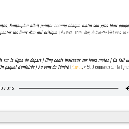
ntes, Rantanplan allait pointer comme chaque matin son gros blair coupe-
pecter les lieux d'un œil critique.
(
Maurice Léger
,
Moi, Antoinette Védrines, than
s sur la ligne de départ | Cinq cents blaireaux sur leurs motos | Ça fait u
Un paquet d'enfoirés | Au vent du Ténéré
(
Renaud
, « 500 connards sur la lign
.