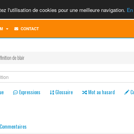
ez l'utilisation de cookies pour une meilleure navigation.
En 
TOGGLE
M
CONTACT
DROPDOWN
MENU
finition de blair
ue
Expressions
Glossaire
Mot au hasard
C
Commentaires