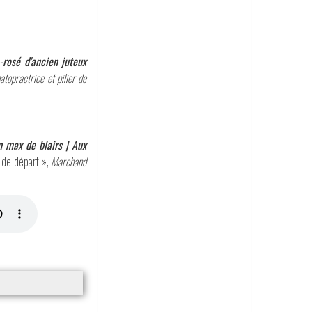
rosé d'ancien juteux
atopractrice et pilier de
n max de blairs | Aux
e de départ »,
Marchand