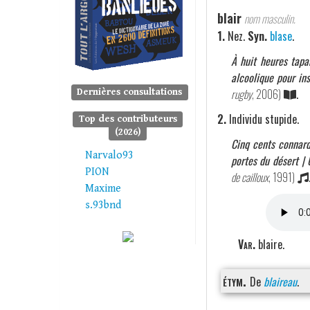
blair
nom masculin.
1.
Nez.
Syn.
blase
.
À huit heures tapa
alcoolique pour ins
rugby
, 2006)
.
Dernières consultations
2.
Individu stupide.
Top des contributeurs
(2026)
Cinq cents connard
Narvalo93
portes du désert | 
PION
de cailloux
, 1991)
Maxime
s.93bnd
Var.
blaire.
étym.
De
blaireau
.