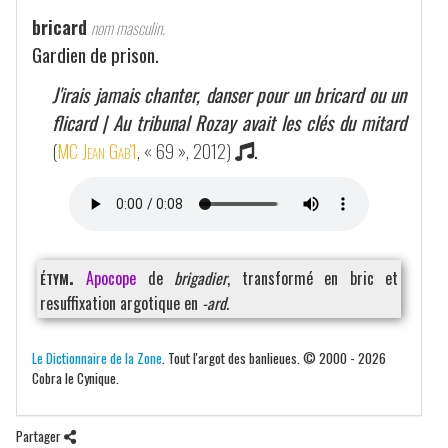
bricard
nom masculin.
Gardien de prison.
J'irais jamais chanter, danser pour un bricard ou un
flicard | Au tribunal Rozay avait les clés du mitard
(
MC Jean Gab'1
, « 69 », 2012)
.
étym.
Apocope
de
brigadier
, transformé en bric et
resuffixation argotique en
-ard
.
Le Dictionnaire de la Zone
. Tout l'argot des banlieues. © 2000 - 2026
Cobra le Cynique.
Partager