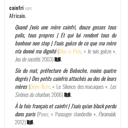
cainfri
nom.
Africain.
Quand j'vois une mère cainfri, douze gosses tous
polis, tous propres | Et qui lui rendent tous du
bonheur non stop | J'suis guèze de ce que ma mère
m'a donné ma dignité
(
Disiz la Peste
, « Je suis guèze »,
Jeu de société
, 2003)
.
Six du mat, préfecture de Boboche, moins quatre
degrés | Des petits cainfris attachés au dos de leurs
mères
(
Despo Rutti
, « Le Silence des macaques »,
Les
Sirènes du charbon
, 2006)
.
À la fois français et cainfri | J'suis qu'un black perdu
dans paris
(
Pehoz
, « Passager clandestin »,
Paranoïak
,
2012)
.