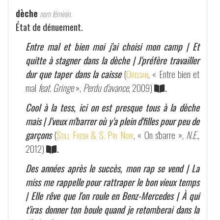
dèche
nom féminin.
État de dénuement.
Entre mal et bien moi j'ai choisi mon camp | Et
quitte à stagner dans la dèche | J'préfère travailler
dur que taper dans la caisse
(
Orelsan
, « Entre bien et
mal
feat. Gringe
»,
Perdu d'avance
, 2009)
.
Cool à la tess, ici on est presque tous à la dèche
mais | J'veux m'barrer où y'a plein d'filles pour peu de
garçons
(
Still Fresh & S. Pri Noir
, « On s'barre »,
N.E.
,
2012)
.
Des années après le succès, mon rap se vend | La
miss me rappelle pour rattraper le bon vieux temps
| Elle rêve que l'on roule en Benz-Mercedes | À qui
t'iras donner ton boule quand je retomberai dans la