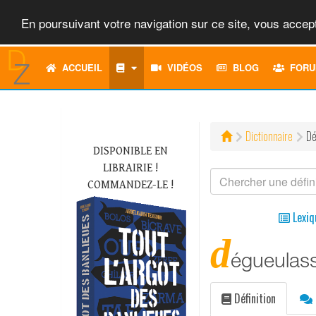
En poursuivant votre navigation sur ce site, vous accept
ACCUEIL
VIDÉOS
BLOG
FORU
Dictionnaire
Dé
DISPONIBLE EN
LIBRAIRIE !
COMMANDEZ-LE !
Lexiq
d
égueulas
Définition