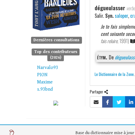
dégueulasser
verbe 
Salir.
Syn.
saloper
,
cr
Je te fais simpleme
cent soixante secon
fais reluire
, 1991)
Dernières consultations
Top des contributeurs
étym.
De
dégueulass
(2026)
Narvalo93
Le Dictionnaire de la Zone
PION
Maxime
s.93bnd
Partager
Base du dictionnaire mise à jour 