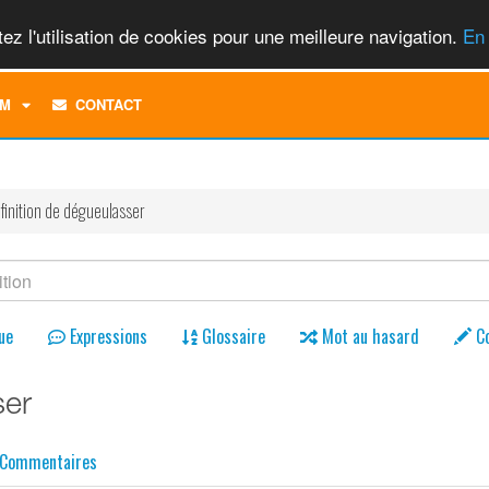
ez l'utilisation de cookies pour une meilleure navigation.
En 
TOGGLE
M
CONTACT
DROPDOWN
MENU
finition de dégueulasser
ue
Expressions
Glossaire
Mot au hasard
C
ser
Commentaires