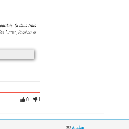
ordais. Si dans trois
San-Antonio
,
Bosphore et
0
1
Anglais