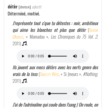
détèr
adjectif.
[detɛʀ]
Déterminé, motivé.
J'représente tout c'que tu détestes : noir, ambitieux
qui aime les blanches et plus que détèr
(
Sexion
d'Assaut
, « Mamadou »,
Les Chroniques du 75 Vol. 2
,
2011)
.
Ils jouent aux mecs détèrs avec les nerfs genre des
vrais de la tess
(
Sneazzy West
, « Si j'meurs »,
#Nothing
,
2011)
.
J'ai de l'adrénaline qui coule dans l'sang | On roule, on