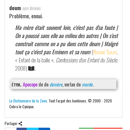
deum
nom féminin.
Problème, ennui.
Ma mère était souvent loin, c'n'est pas d'sa faute |
On a poussé sans elle au milieu des autres | On s'est
construit comme on a pu dans cette deum | Malgré
tout ça c'n'est pas Eminem et sa reum
(
Rockin' Squat
,
« Enfant de la balle »,
Confessions d'un Enfant du Siècle
,
2008)
.
étym.
Apocope
de de
demère
, verlan de
merde
.
Le Dictionnaire de la Zone
. Tout l'argot des banlieues. © 2000 - 2026
Cobra le Cynique.
Partager