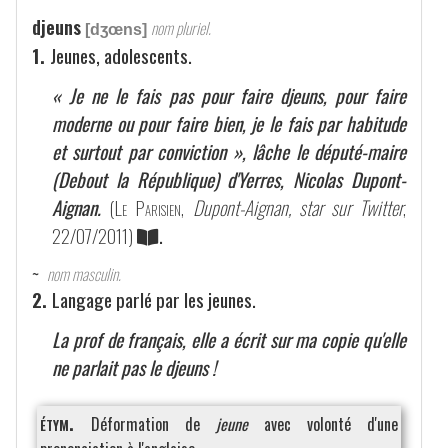
djeuns
nom pluriel.
[dʒœns]
1.
Jeunes, adolescents.
« Je ne le fais pas pour faire djeuns, pour faire
moderne ou pour faire bien, je le fais par habitude
et surtout par conviction », lâche le député-maire
(Debout la République) d'Yerres, Nicolas Dupont-
Aignan.
(
Le Parisien
,
Dupont-Aignan, star sur Twitter
,
22/07/2011)
.
~
nom masculin.
2.
Langage parlé par les jeunes.
La prof de français, elle a écrit sur ma copie qu'elle
ne parlait pas le djeuns !
étym.
Déformation de
jeune
avec volonté d'une