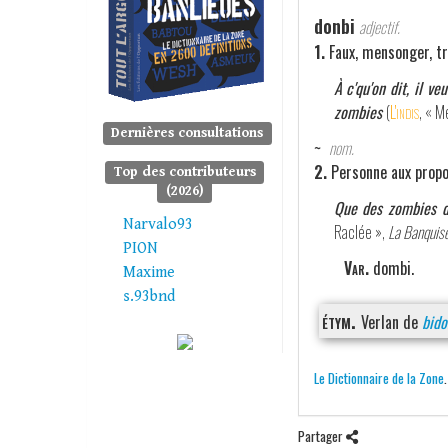
donbi
adjectif.
1.
Faux, mensonger, t
À c'qu'on dit, il v
zombies
(
L'indis
, « 
Dernières consultations
~
nom.
2.
Personne aux propos
Top des contributeurs
(2026)
Que des zombies d
Narvalo93
Raclée »,
La Banquis
PION
Var.
dombi.
Maxime
s.93bnd
étym.
Verlan de
bido
Le Dictionnaire de la Zone
Partager