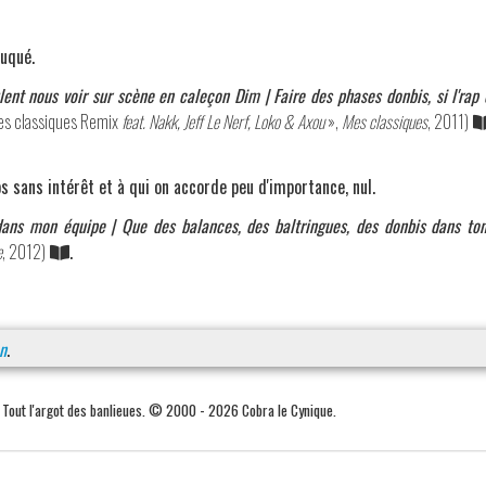
ruqué.
eulent nous voir sur scène en caleçon Dim | Faire des phases donbis, si l'rap
Mes classiques Remix
feat. Nakk, Jeff Le Nerf, Loko & Axou
»,
Mes classiques
, 2011)
 sans intérêt et à qui on accorde peu d'importance, nul.
ans mon équipe | Que des balances, des baltringues, des donbis dans to
e
, 2012)
.
n
.
. Tout l'argot des banlieues. © 2000 - 2026 Cobra le Cynique.