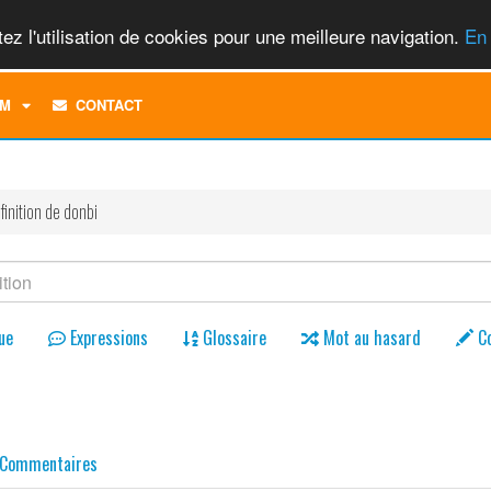
ez l'utilisation de cookies pour une meilleure navigation.
En 
TOGGLE
M
CONTACT
DROPDOWN
MENU
finition de donbi
ue
Expressions
Glossaire
Mot au hasard
C
Commentaires