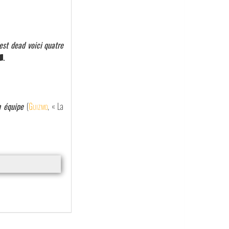
 est dead voici quatre
.
n équipe
(
Guizmo
, « La