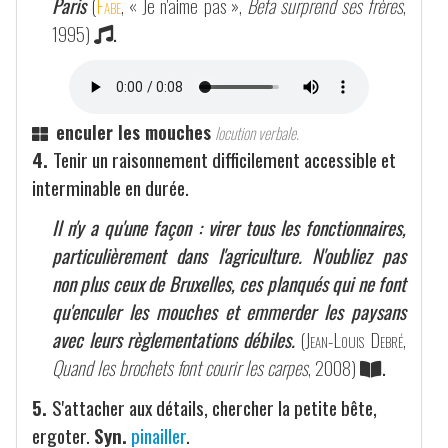
Paris
(
Fabe
, « Je n'aime pas »,
Befa surprend ses frères
,
1995)
.
enculer les mouches
locution verbale.
4.
Tenir un raisonnement difficilement accessible et
interminable en durée.
Il n'y a qu'une façon : virer tous les fonctionnaires,
particulièrement dans l'agriculture. N'oubliez pas
non plus ceux de Bruxelles, ces planqués qui ne font
qu'enculer les mouches et emmerder les paysans
avec leurs règlementations débiles.
(
Jean-Louis Debré
,
Quand les brochets font courir les carpes
, 2008)
.
5.
S'attacher aux détails, chercher la petite bête,
ergoter.
Syn.
pinailler
.