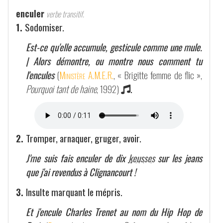
enculer
verbe transitif.
1.
Sodomiser.
Est-ce qu'elle accumule, gesticule comme une mule.
| Alors démontre, ou montre nous comment tu
l'encules
(
Ministère A.M.E.R.
, « Brigitte femme de flic »,
Pourquoi tant de haine
, 1992)
.
2.
Tromper, arnaquer, gruger, avoir.
J'me suis fais enculer de dix
keusses
sur les jeans
que j'ai revendus à Clignancourt !
3.
Insulte marquant le mépris.
Et j'encule Charles Trenet au nom du Hip Hop de