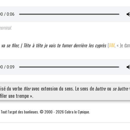
nominal.
va se filer, | Tête à tête je vais te fumer derrière les cyprès
(
IAM
, « Je da
lisé du verbe
filer
avec extension du sens. Le sens de
battre
ou
se battre
v
 filer une trempe ».
. Tout l'argot des banlieues. © 2000 - 2026 Cobra le Cynique.