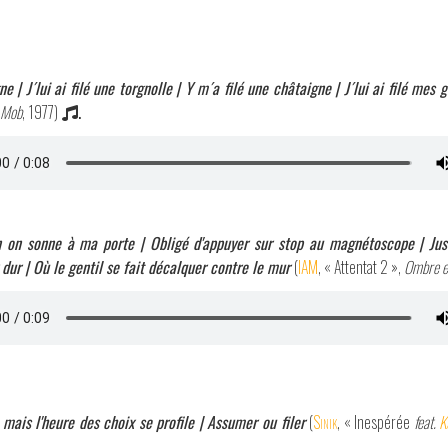
e | J´lui ai filé une torgnolle | Y m´a filé une châtaigne | J´lui ai filé mes g
 Mob
, 1977)
.
ain on sonne à ma porte | Obligé d'appuyer sur stop au magnétoscope | J
dur | Où le gentil se fait décalquer contre le mur
(
IAM
, « Attentat 2 »,
Ombre e
, mais l'heure des choix se profile | Assumer ou filer
(
Sinik
, « Inespérée
feat.
K