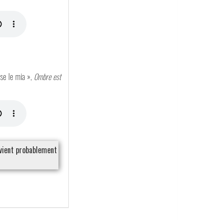
nse le mia »,
Ombre est
ient probablement