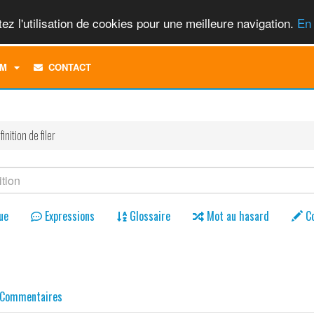
ez l'utilisation de cookies pour une meilleure navigation.
En 
TOGGLE
M
CONTACT
DROPDOWN
MENU
finition de filer
ue
Expressions
Glossaire
Mot au hasard
C
Commentaires