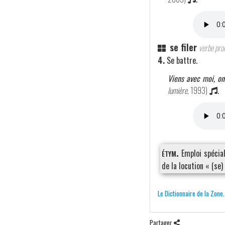
se filer
verbe pro
4.
Se battre.
Viens avec moi, on 
lumière
, 1993)
.
étym.
Emploi spécia
de la locution « (se)
Le Dictionnaire de la Zone
Partager