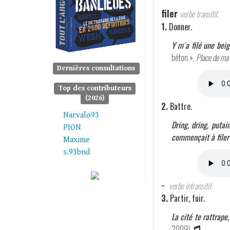
filer
verbe transitif.
1.
Donner.
Y m´a filé une beign
béton »,
Place de ma
Dernières consultations
Top des contributeurs
(2026)
2.
Battre.
Narvalo93
Dring, dring, put
PION
commençait à filer 
Maxime
s.93bnd
~
verbe intransitif.
3.
Partir, fuir.
La cité te rattrape
2009)
.