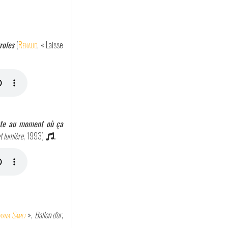
roles
(
Renaud
, « Laisse
uste au moment où ça
t lumière
, 1993)
.
ayna Samet
»,
Ballon d'or
,