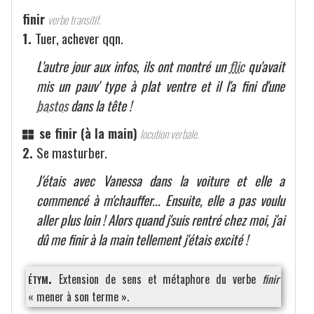
finir
verbe transitif.
1.
Tuer, achever qqn.
L'autre jour aux infos, ils ont montré un
flic
qu'avait
mis un pauv' type à plat ventre et il l'a fini d'une
bastos
dans la tête !
se finir (à la main)
locution verbale.
2.
Se masturber.
J'étais avec Vanessa dans la voiture et elle a
commencé à m'chauffer... Ensuite, elle a pas voulu
aller plus loin ! Alors quand j'suis rentré chez moi, j'ai
dû me finir à la main tellement j'étais excité !
étym.
Extension de sens et métaphore du verbe
finir
« mener à son terme ».