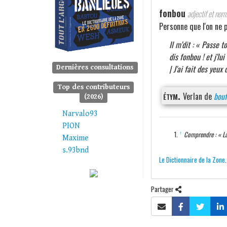
fonbou
adjectif et nom
Personne que l'on ne p
Il m'dit : « Passe to
dis fonbou ! et j'lui
| J'ai fait des yeux
Dernières consultations
Top des contributeurs
étym.
Verlan de
bouf
(2026)
Narvalo93
PION
↑
Comprendre : « Là, 
Maxime
s.93bnd
Le Dictionnaire de la Zone
Partager