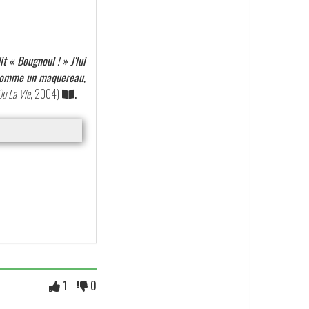
dit « Bougnoul ! » J'lui
pé comme un maquereau,
u La Vie
, 2004)
.
1
0