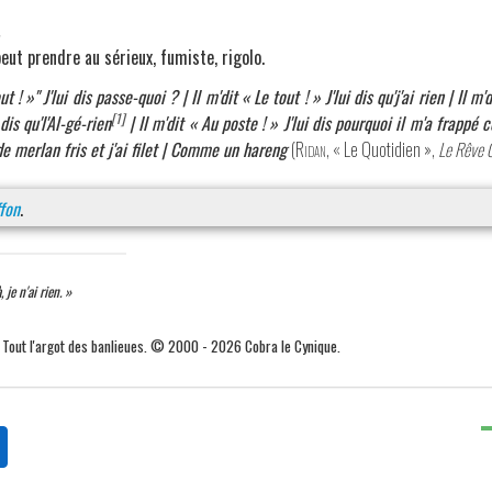
.
eut prendre au sérieux, fumiste, rigolo.
ut ! »" J'lui dis passe-quoi ? | Il m'dit « Le tout ! » J'lui dis qu'j'ai rien | Il m'
[1]
 dis qu'l'Al-gé-rien
| Il m'dit « Au poste ! » J'lui dis pourquoi il m'a frap
 de merlan fris et j'ai filet | Comme un hareng
(
Ridan
, « Le Quotidien »,
Le Rêve O
fon
.
je n'ai rien. »
. Tout l'argot des banlieues. © 2000 - 2026 Cobra le Cynique.