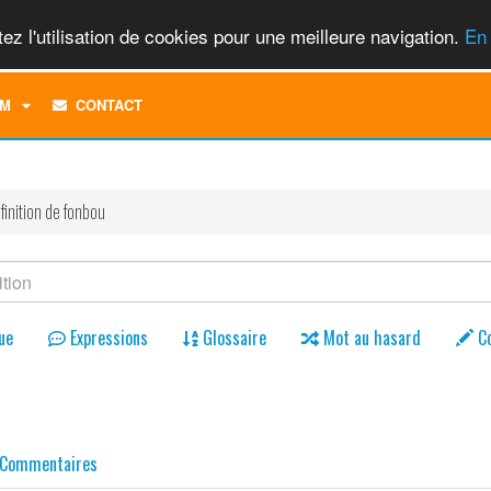
ez l'utilisation de cookies pour une meilleure navigation.
En 
TOGGLE
M
CONTACT
DROPDOWN
MENU
finition de fonbou
ue
Expressions
Glossaire
Mot au hasard
C
Commentaires