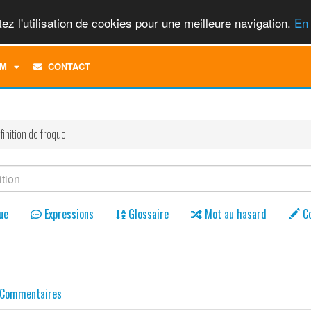
ez l'utilisation de cookies pour une meilleure navigation.
En 
TOGGLE
M
CONTACT
DROPDOWN
MENU
finition de froque
ue
Expressions
Glossaire
Mot au hasard
C
Commentaires