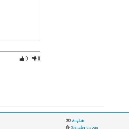
0
0
Anglais
Signaler un bug