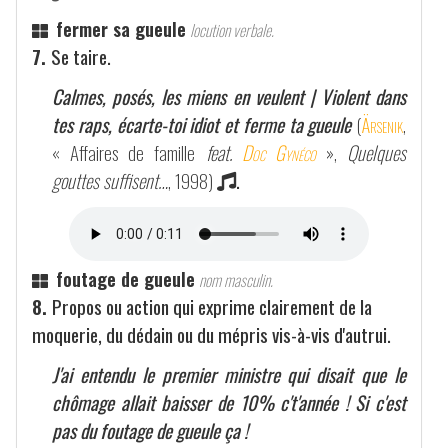
fermer sa gueule
locution verbale.
7.
Se taire.
Calmes, posés, les miens en veulent | Violent dans
tes raps, écarte-toi idiot et ferme ta gueule
(
Ärsenik
,
« Affaires de famille
feat.
Doc Gynéco
»,
Quelques
gouttes suffisent…
, 1998)
.
foutage de gueule
nom masculin.
8.
Propos ou action qui exprime clairement de la
moquerie, du dédain ou du mépris vis-à-vis d'autrui.
J'ai entendu le premier ministre qui disait que le
chômage allait baisser de 10% c't'année ! Si c'est
pas du foutage de gueule ça !