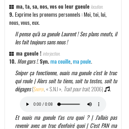
ma, ta, sa, nos, vos ou leur gueule
locution.
9.
Exprime les pronoms personnels : Moi, toi, lui,
nous, vous, eux.
Il pense qu'à sa gueule Laurent ! Ses plans meufs, il
les fait toujours sans nous !
ma gueule !
interjection.
10.
Mon gars !
.
Syn.
ma couille
,
ma poule
.
Sniper ça fonctionne, ouais ma gueule c'est le truc
qui roule | Alors soit tu tiens, soit tu testes, soit tu
dégages
(
Sniper
, « S.N.I »,
Trait pour trait
, 2006)
.
Et ouais ma gueule t'as cru quoi ? | J'allais pas
revenir avec un truc d'enfoiré quoi | C'est PAN ma