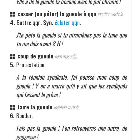
Elle a de la gueule ta bécane avec le pot chromé !
casser (ou péter) la gueule à qqn
locution verbale.
4.
Battre qqn.
Syn.
éclater qqn
.
J'te pète la gueule si tu m'ramènes pas la tune que
tu me dois avant 8 H !
coup de gueule
nom masculin.
5.
Protestation.
A la réunion syndicale, j'ai poussé mon coup de
gueule ! Y en a marre qu'il y ait que les syndiqués
qui fassent la grève !
faire la gueule
locution verbale.
6.
Bouder.
Fais pas la gueule ! T'en retrouveras une autre, de
gonzesse
!