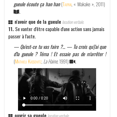
gueule écoute ça han han
(
Taipan
, « Makake », 2011)
.
n'avoir que de la gueule
locution verbale.
11.
Se vanter d'être capable d'une action sans jamais
passer à l'acte.
— Qu'est-ce tu vas faire ?… — Tu crois qu'j'ai que
d'la gueule ? Téma ! Et essaie pas de m'arrêter !
(
Mathieu Kassovitz
,
La Haine
, 1991)
.
ouvrir sa gueule
locution verbale.