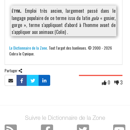
étym.
Emploi très ancien, largement passé dans le
langage populaire de ce terme issu du latin
gula
« gosier,
gorge », terme s'appliquant d'abord à l'homme avant de
s'appliquer aux animaux (Colin) .
Le Dictionnaire de la Zone
. Tout l'argot des banlieues. © 2000 - 2026
Cobra le Cynique.
Partager
0
3
Suivre le Dictionnaire de la Zone