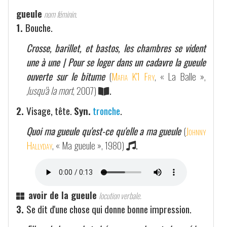
gueule
nom féminin.
1.
Bouche.
Crosse, barillet, et bastos, les chambres se vident
une à une | Pour se loger dans un cadavre la gueule
ouverte sur le bitume
(
Mafia K'1 Fry
, « La Balle »,
Jusqu'à la mort
, 2007)
.
2.
Visage, tête.
Syn.
tronche
.
Quoi ma gueule qu'est-ce qu'elle a ma gueule
(
Johnny
Hallyday
, « Ma gueule », 1980)
.
avoir de la gueule
locution verbale.
3.
Se dit d'une chose qui donne bonne impression.