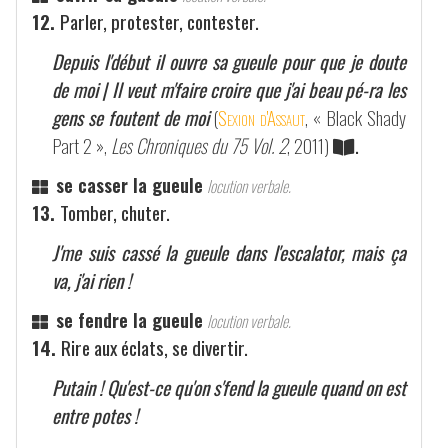
12.
Parler, protester, contester.
Depuis l'début il ouvre sa gueule pour que je doute
de moi | Il veut m'faire croire que j'ai beau pé-ra les
gens se foutent de moi
(
Sexion d'Assaut
, « Black Shady
Part 2 »,
Les Chroniques du 75 Vol. 2
, 2011)
.
se casser la gueule
locution verbale.
13.
Tomber, chuter.
J'me suis cassé la gueule dans l'escalator, mais ça
va, j'ai rien !
se fendre la gueule
locution verbale.
14.
Rire aux éclats, se divertir.
Putain ! Qu'est-ce qu'on s'fend la gueule quand on est
entre potes !