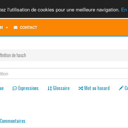
ez l'utilisation de cookies pour une meilleure navigation.
En 
TOGGLE
M
CONTACT
DROPDOWN
MENU
finition de hasch
ue
Expressions
Glossaire
Mot au hasard
C
Commentaires