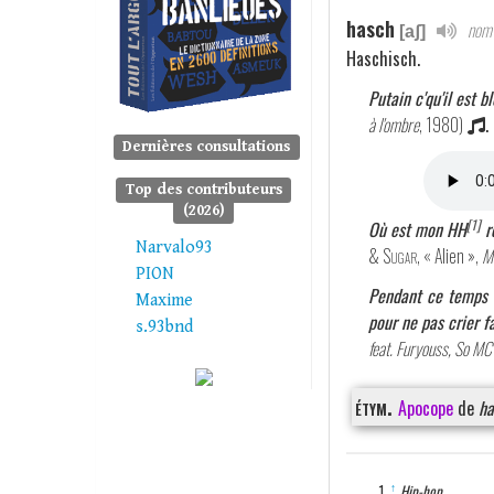
hasch
nom 
[aʃ]
Haschisch.
Putain c'qu'il est 
à l'ombre
, 1980)
.
Dernières consultations
Top des contributeurs
(2026)
[1]
Où est mon HH
re
Narvalo93
& Sugar
, « Alien »,
Mi
PION
Pendant ce temps i
Maxime
pour ne pas crier 
s.93bnd
feat. Furyouss, So MC
étym.
Apocope
de
ha
↑
Hip-hop.