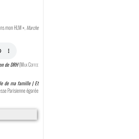
Dans mon HLM »,
Marche
mon de DRH
(
Milk Coffee
le de ma famille | Et
esse Parisienne égarée