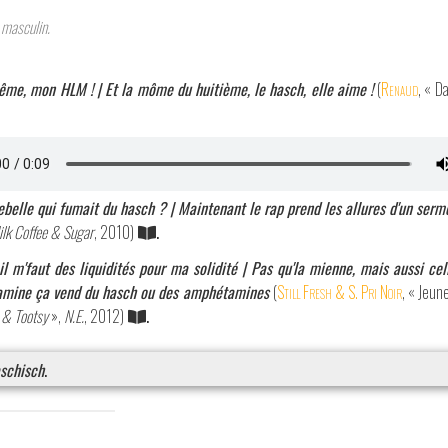
masculin.
blême, mon HLM ! | Et la môme du huitième, le hasch, elle aime !
(
Renaud
, « 
belle qui fumait du hasch ? | Maintenant le rap prend les allures d'un ser
lk Coffee & Sugar
, 2010)
.
l m'faut des liquidités pour ma solidité | Pas qu'la mienne, mais aussi cel
famine ça vend du hasch ou des amphétamines
(
Still Fresh & S. Pri Noir
, « Jeun
 & Tootsy
»,
N.E.
, 2012)
.
schisch
.