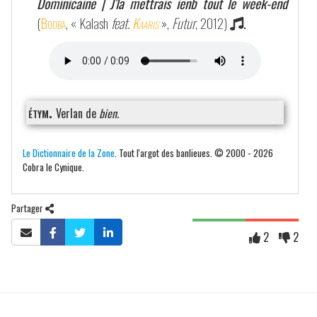
Dominicaine | J'la mettrais ienb tout le week-end
(
Booba
, « Kalash
feat.
Kaaris
»,
Futur
, 2012)
.
étym.
Verlan de
bien
.
Le Dictionnaire de la Zone
. Tout l'argot des banlieues. © 2000 - 2026
Cobra le Cynique.
Partager
2
2