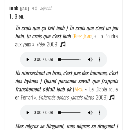
ienb
adjectif.
[jɛ̃b]
1.
Bien.
Tu crois que ça fait ienb | Tu crois que c'est un jeu
hein, tu crois que c'est ienb
(
Kery James
, « La Poudre
aux yeux »,
Réel
, 2009)
.
Ils m'arrachent un bras, c'est pas des hommes, c'est
des hyènes | Quand personne savait que j'rappais
franchement c'était ienb ok
(
Mysa
, « Le Diable roule
en Ferrari »,
Enfermés dehors, jamais libres
, 2009)
.
Mes négros se flinguent, mes négros se droguent |