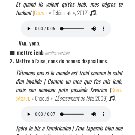
Et quand ils voient qu't'es ienb, mes négros te
fuckent
(
Guizmo
, « Téléminati », 2012)
.
Var.
yenb.
mettre ienb
locution verbale.
2.
Mettre à l'aise, dans de bonnes dispositions.
T'étonnes pas si le monde est froid comme le salut
d'un invalide | Comme un mec que t'as mis ienb,
mais son nouveau pote possède l'avarice
(
Sexion
d'Assaut
, « Choqué »,
L'Écrasement de tête
, 2009)
.
J'gère le biz à l'américaine | J'me taperais bien une