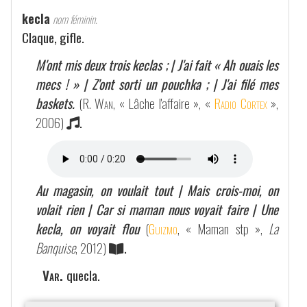
kecla
nom féminin.
Claque, gifle.
M'ont mis deux trois keclas ; | J'ai fait « Ah ouais les
mecs ! » | Z'ont sorti un pouchka ; | J'ai filé mes
baskets.
(
R. Wan
, « Lâche l'affaire », «
Radio Cortex
»,
2006)
.
Au magasin, on voulait tout | Mais crois-moi, on
volait rien | Car si maman nous voyait faire | Une
kecla, on voyait flou
(
Guizmo
, « Maman stp »,
La
Banquise
, 2012)
.
Var.
quecla.